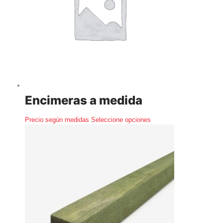
Encimeras a medida
Este
Precio según medidas
Seleccione opciones
producto
tiene
opciones
disponibles
en
su
página