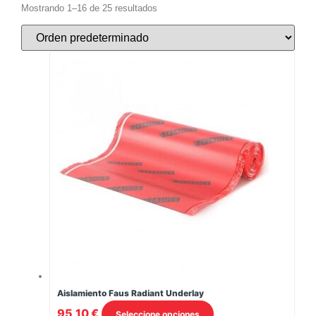
Mostrando 1–16 de 25 resultados
Aislamiento Faus Radiant Underlay
Este
95,10
€
Seleccione opciones