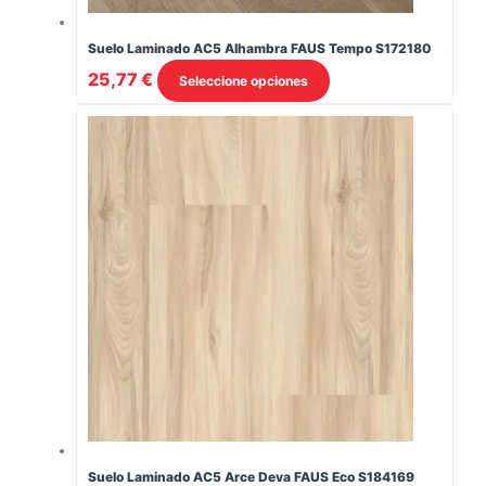
Suelo Laminado AC5 Alhambra FAUS Tempo S172180
Este
25,77
€
Seleccione opciones
producto
tiene
opciones
disponibles
en
su
página
Suelo Laminado AC5 Arce Deva FAUS Eco S184169