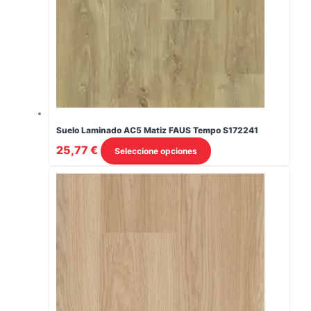
Suelo Laminado AC5 Matiz FAUS Tempo S172241
Este
25,77
€
Seleccione opciones
producto
tiene
opciones
disponibles
en
su
página