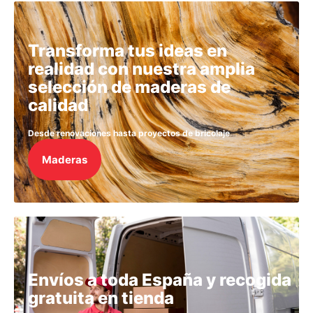
Transforma tus ideas en
realidad con nuestra amplia
selección de maderas de
calidad
Desde renovaciones hasta proyectos de bricolaje
Maderas
Envíos a toda España y recogida
gratuita en tienda